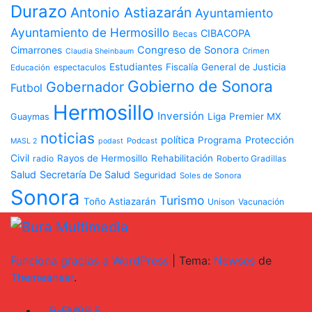
Durazo
Antonio Astiazarán
Ayuntamiento
Ayuntamiento de Hermosillo
CIBACOPA
Becas
Congreso de Sonora
Cimarrones
Crimen
Claudia Sheinbaum
Estudiantes
Fiscalía General de Justicia
espectaculos
Educación
Gobierno de Sonora
Gobernador
Futbol
Hermosillo
Inversión
Liga Premier MX
Guaymas
noticias
política
Programa
Protección
Podcast
MASL 2
podast
Civil
Rayos de Hermosillo
Rehabilitación
radio
Roberto Gradillas
Salud
Secretaría De Salud
Seguridad
Soles de Sonora
Sonora
Turismo
Toño Astiazarán
Unison
Vacunación
Funciona gracias a WordPress
|
Tema:
Newses
de
Themeansar
.
B-FM99.5