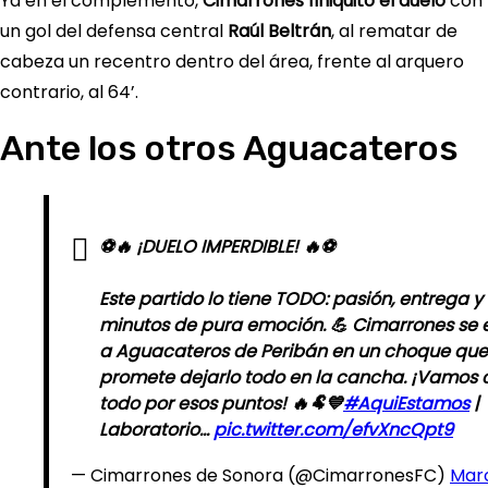
Ya en el complemento,
Cimarrones finiquitó el duelo
con
un gol del defensa central
Raúl Beltrán
, al rematar de
cabeza un recentro dentro del área, frente al arquero
contrario, al 64’.
Ante los otros Aguacateros
⚽🔥 ¡DUELO IMPERDIBLE! 🔥⚽
Este partido lo tiene TODO: pasión, entrega y
minutos de pura emoción. 💪 Cimarrones se 
a Aguacateros de Peribán en un choque que
promete dejarlo todo en la cancha. ¡Vamos 
todo por esos puntos! 🔥🐏💙
#AquiEstamos
|
Laboratorio…
pic.twitter.com/efvXncQpt9
— Cimarrones de Sonora (@CimarronesFC)
Marc