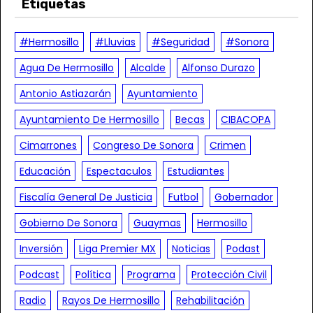
Etiquetas
#hermosillo
#Lluvias
#Seguridad
#Sonora
Agua De Hermosillo
Alcalde
Alfonso Durazo
Antonio Astiazarán
Ayuntamiento
Ayuntamiento De Hermosillo
Becas
CIBACOPA
Cimarrones
Congreso De Sonora
Crimen
Educación
Espectaculos
Estudiantes
Fiscalía General De Justicia
Futbol
Gobernador
Gobierno De Sonora
Guaymas
Hermosillo
Inversión
Liga Premier MX
Noticias
Podast
Podcast
Política
Programa
Protección Civil
Radio
Rayos De Hermosillo
Rehabilitación