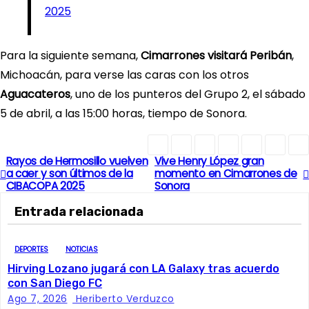
2025
Para la siguiente semana,
Cimarrones visitará Peribán
,
Michoacán, para verse las caras con los otros
Aguacateros
, uno de los punteros del Grupo 2, el sábado
5 de abril, a las 15:00 horas, tiempo de Sonora.
Rayos de Hermosillo vuelven
Vive Henry López gran
N
a caer y son últimos de la
momento en Cimarrones de
CIBACOPA 2025
Sonora
a
Entrada relacionada
v
e
DEPORTES
NOTICIAS
Hirving Lozano jugará con LA Galaxy tras acuerdo
g
con San Diego FC
Ago 7, 2026
Heriberto Verduzco