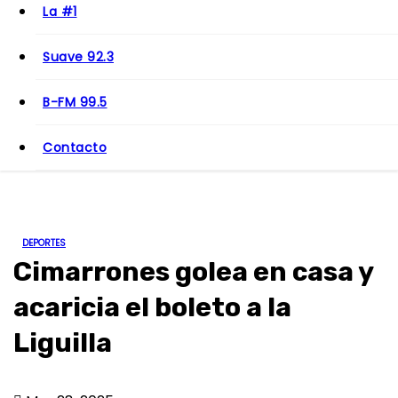
o
La #1
Suave 92.3
B-FM 99.5
Contacto
DEPORTES
Cimarrones golea en casa y
acaricia el boleto a la
Liguilla