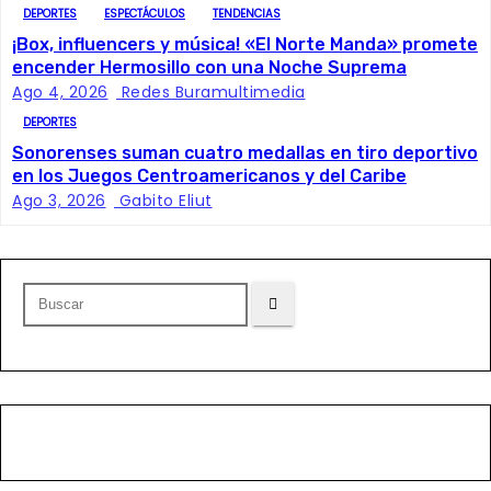
a
DEPORTES
ESPECTÁCULOS
TENDENCIAS
c
¡Box, influencers y música! «El Norte Manda» promete
encender Hermosillo con una Noche Suprema
i
Ago 4, 2026
Redes Buramultimedia
DEPORTES
ó
Sonorenses suman cuatro medallas en tiro deportivo
en los Juegos Centroamericanos y del Caribe
n
Ago 3, 2026
Gabito Eliut
d
e
e
n
t
r