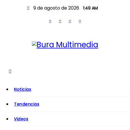
S
9 de agosto de 2026
1:49 AM
a
l
t
a
r
a
l
c
o
n
Noticias
t
e
Tendencias
n
i
Videos
d