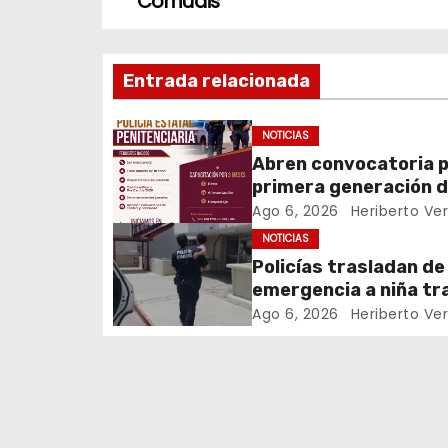
a
Comudis
v
Entrada relacionada
e
g
NOTICIAS
Abren convocatoria 
a
primera generación 
c
Policía Estatal
Ago 6, 2026
Heriberto Ve
Penitenciaria
NOTICIAS
i
Policías trasladan de
emergencia a niña tr
ó
picadura de alacrán
Ago 6, 2026
Heriberto Ve
n
d
e