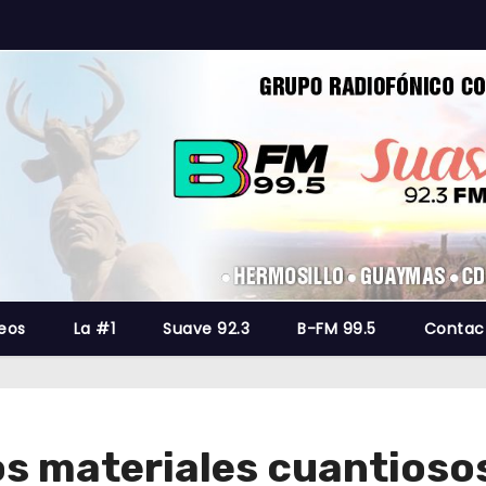
eos
La #1
Suave 92.3
B-FM 99.5
Contac
s materiales cuantiosos