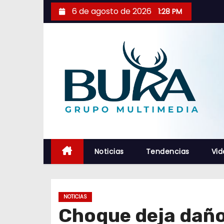
S
6 de agosto de 2026
1:28 PM
a
l
t
a
r
a
l
c
o
n
Noticias
Tendencias
Vid
t
e
n
NOTICIAS
i
Choque deja daño
d