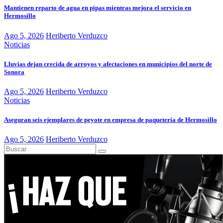
Mantienen reparto de agua en pipas mientras mejora el servicio en
Hermosillo
Ago 5, 2026
Heriberto Verduzco
Noticias
Lluvias dejan crecida de arroyos y afectaciones en municipios del norte de
Sonora
Ago 5, 2026
Heriberto Verduzco
Noticias
Aseguran seis ejemplares de peyote en empresa de paquetería de Hermosillo
Ago 5, 2026
Heriberto Verduzco