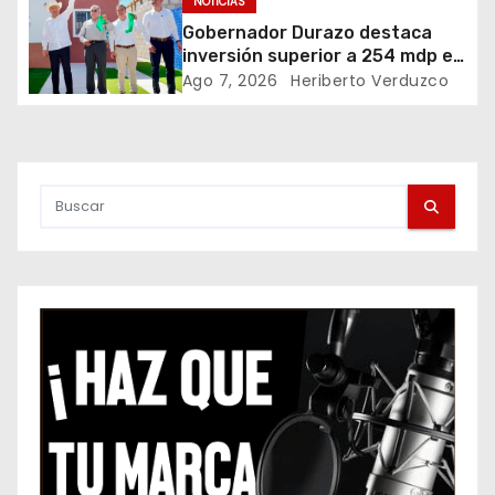
NOTICIAS
d
Gobernador Durazo destaca
inversión superior a 254 mdp en
e
acciones de vivienda
Ago 7, 2026
Heriberto Verduzco
e
n
t
r
a
d
a
s