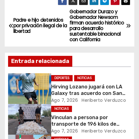
Gobernador Durazo y
N
Gobernador Newsom
Padre e hijo detenidos
firman acuerdo histórico
a
por privación ilegal de la
para desarrollo
libertad
sustentable binacional
v
con California
e
Entrada relacionada
g
a
DEPORTES
NOTICIAS
Hirving Lozano jugará con LA
c
Galaxy tras acuerdo con San
Diego FC
Ago 7, 2026
Heriberto Verduzco
i
NOTICIAS
ó
Vinculan a persona por
transporte de 196 kilos de
n
metanfetamina en Sonora
Ago 7, 2026
Heriberto Verduzco